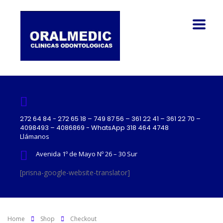
272 64 84 - 272 65 18 – 749 87 56 – 361 22 41 – 361 22 70 –
4098493 – 4086869 - WhatsApp 318 464 4748
Llámanos
Avenida 1º de Mayo Nº 26 – 30 Sur
[prisna-google-website-translator]
Home
Shop
Сheckout