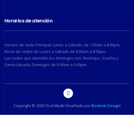
Horarios de atención
Horario de Sede Principal: Lunes a Sábado, de 7:00am a 8:00pm.
Resto de sedes de Lunes a Sábado de 8:00am a 8:00pm.
Las sedes que atienden los domingos son: Restrepo, Soacha y
Santa Librada, Domingos de 9:00am a 3:00pm.
Copyright © 2020 Oral Medic Diseñado por
Bookink Design!