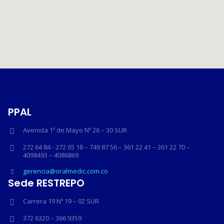
PPAL
Avenida 1º de Mayo Nº 26 – 30 SUR
272 64 84 - 272 65 18 – 749 87 56 – 361 22 41 – 361 22 70 –
4098493 – 4086869
gerencia@oralmedic.com.co
Sede RESTREPO
Carrera 19 Nº 19 – 02 SUR
372 6320 – 366 9359