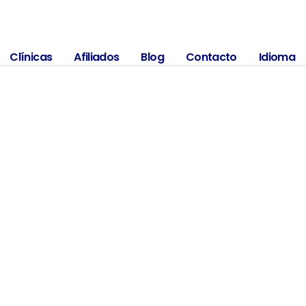
Av. 1º de Mayo # 26 – 30 sur, Bogotá
3184644748
Clínicas
Afiliados
Blog
Contacto
Idioma