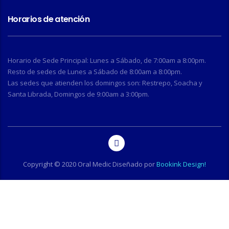
Horarios de atención
Horario de Sede Principal: Lunes a Sábado, de 7:00am a 8:00pm.
Resto de sedes de Lunes a Sábado de 8:00am a 8:00pm.
Las sedes que atienden los domingos son: Restrepo, Soacha y
Santa Librada, Domingos de 9:00am a 3:00pm.
Copyright © 2020 Oral Medic Diseñado por
Bookink Design!