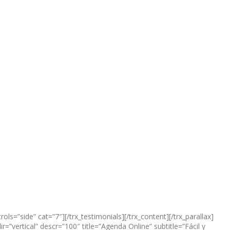
s=”side” cat=”7″][/trx_testimonials][/trx_content][/trx_parallax]
”vertical” descr=”100″ title=”Agenda Online” subtitle=”Fácil y