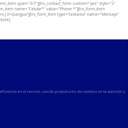
olumn_item span=”3/7″][trx_contact_form custom=”yes” style=”2″
rm_item name=”Celular*” value=”Phone *”][trx_form_item
ero|3=Quirigua”][trx_form_item type=”textarea” name=”Mensaje”
ntent]
ficiencia en el servicio, siendo propulsores de cambios en la atención y