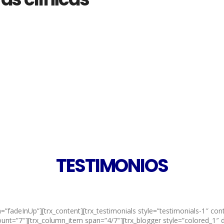
TESTIMONIOS
deInUp”][trx_content][trx_testimonials style=”testimonials-1″ control
t=”7″][trx_column_item span=”4/7″][trx_blogger style=”colored_1″ dir=