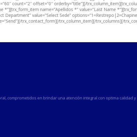
t=”60″ count=”2″ offset=”0″ orderby=”title”][/trx_column_item][trx_c
e *”][trx_form_item name=”Apellidos *” value=”Last Name *”][trx_fo
lect Department” value=”Select Sede” options=”1=Restrepo|2=Chapin
”Send”][/trx_contact_form][/trx_column_item][/trx_columns][/trx_co
al, comprometidos en brindar una atención integral con optima calidad y e