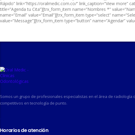
Rápido” link=”https://oralmedic.com.co/” link_caption=”View more” ca
title=”Agenda tu Cita”][trx_form_item name=”Nombres *” value=”Nam
name=”Email” value=”Email”][trx_form_item type=”select” name=”Se
value=”Message”][trx_form_item type=”button” name=”Agendar” value=
Somos un grupo de profesionales especialistas en el área de radiología or
competitivos en tecnología de punto.
Horarios de atención