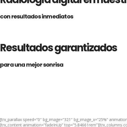
con resultados inmediatos
Resultados garantizados
para una mejor sonrisa
[trx_parallax speed=”0″ bg_image=”321″ bg_image_x=”25%” animation=”fa
[trx_content animation=”fadeInUp” top=”5.84661rem”][trx_columns coun