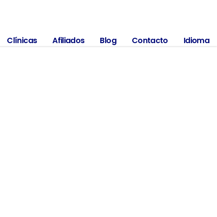
Av. 1º de Mayo # 26 – 30 sur, Bogotá
3184644748
Clínicas
Afiliados
Blog
Contacto
Idioma