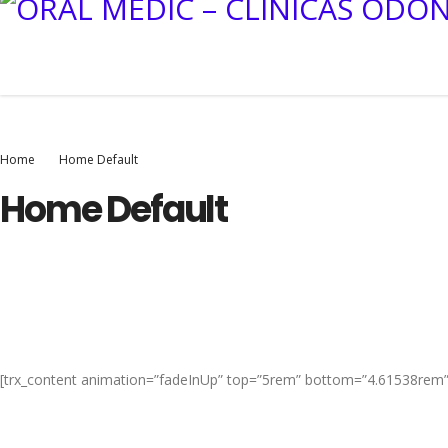
Home
Home Default
Home Default
[trx_content animation=”fadeInUp” top=”5rem” bottom=”4.61538rem”