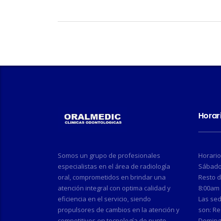
Horar
Somos un grupo de profesionales
Horario
especialistas en el área de radiología
Sábado,
oral, comprometidos en brindar una
Resto 
atención integral con optima calidad y
8:00am 
eficiencia en el servicio, siendo
Las se
propulsores de cambios en la atención y
son: Re
competitivos en tecnología de punto.
Doming