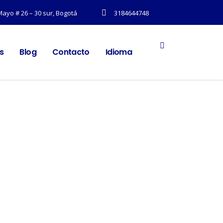
Mayo # 26 – 30 sur, Bogotá
3184644748
os
Blog
Contacto
Idioma