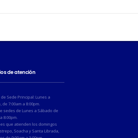
ios de atención
 de Sede Principal: Lunes a
 de 7:00am a 8:00pm.
de sedes de Lunes a Sábado de
a 8:00pm.
des que atienden los domingos
strepo, Soacha y Santa Librada,
os de 9:00am a 3:00pm.