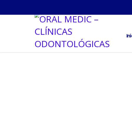
In
Home
Articles By: Bookink
Bookink