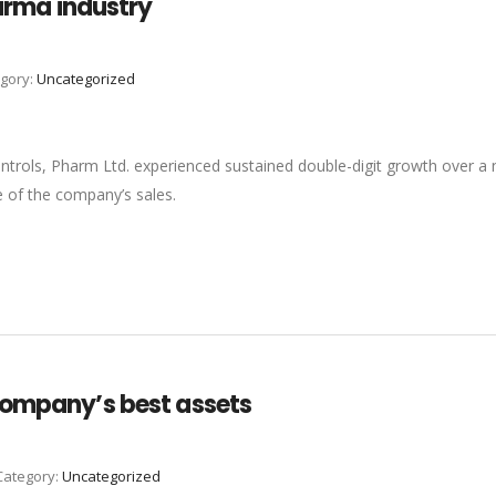
harma industry
gory:
Uncategorized
ntrols, Pharm Ltd. experienced sustained double-digit growth over a n
te of the company’s sales.
company’s best assets
Category:
Uncategorized