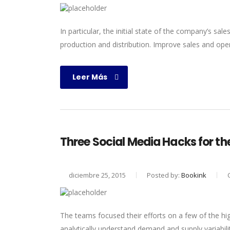
In particular, the initial state of the company’s sal
production and distribution. Improve sales and ope
Leer Más
Three Social Media Hacks for th
diciembre 25, 2015
Posted by:
Bookink
The teams focused their efforts on a few of the hig
analytically understand demand and supply variabili