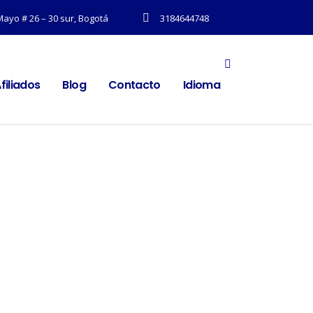
Mayo # 26 – 30 sur, Bogotá
3184644748
filiados
Blog
Contacto
Idioma